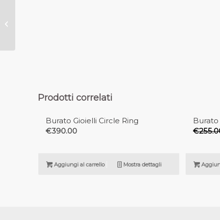
Anello Blu Passion
Prodotti correlati
Burato Gioielli Circle Ring
Burato 
€
390.00
€
255.0
Aggiungi al carrello
Mostra dettagli
Aggiung