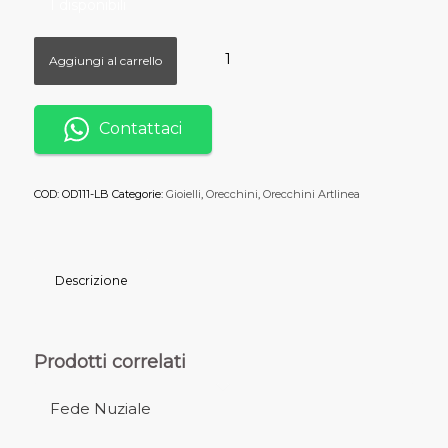
1 disponibili
Aggiungi al carrello
Contattaci
COD:
OD111-LB
Categorie:
Gioielli
,
Orecchini
,
Orecchini Artlinea
Descrizione
Prodotti correlati
Fede Nuziale