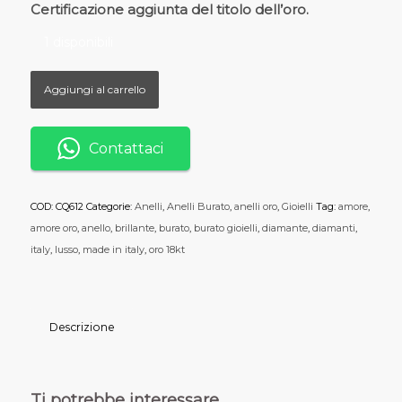
Certificazione aggiunta del titolo dell’oro.
1 disponibili
Aggiungi al carrello
Contattaci
COD:
CQ612
Categorie:
Anelli
,
Anelli Burato
,
anelli oro
,
Gioielli
Tag:
amore
,
amore oro
,
anello
,
brillante
,
burato
,
burato gioielli
,
diamante
,
diamanti
,
italy
,
lusso
,
made in italy
,
oro 18kt
Descrizione
Ti potrebbe interessare…