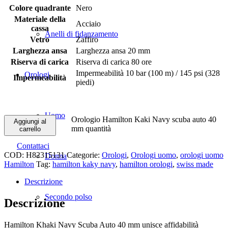
Colore quadrante
Nero
Materiale della
Acciaio
cassa
Anelli di fidanzamento
Vetro
Zaffiro
Larghezza ansa
Larghezza ansa 20 mm
Riserva di carica
Riserva di carica 80 ore
Impermeabilità 10 bar (100 m) / 145 psi (328
Orologi
Impermeabilità
piedi)
1 disponibili
Uomo
Orologio Hamilton Kaki Navy scuba auto 40
Aggiungi al
mm quantità
carrello
Contattaci
COD:
H82315131
Categorie:
Orologi
,
Orologi uomo
,
orologi uomo
Donna
Hamilton
Tag:
hamilton kaky navy
,
hamilton orologi
,
swiss made
Descrizione
Secondo polso
Descrizione
Hamilton Khaki Navy Scuba Auto 40 mm unisce affidabilità