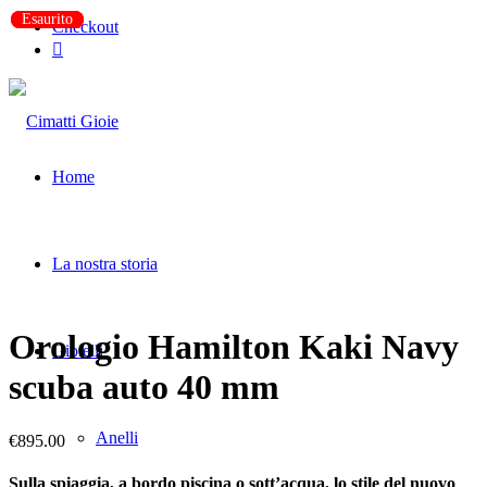
Esaurito
Esaurito
Esaurito
Checkout
Home
La nostra storia
Orologio Hamilton Kaki Navy
Gioielli
scuba auto 40 mm
Anelli
€
895.00
Sulla spiaggia, a bordo piscina o sott’acqua, lo stile del nuovo