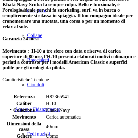
Khaki Navy Scuba fa sempre colpo. Bello e funzionale, è
l’orologio ideale per chi fa snorkeling, surf, va in barca o
Orecchini
semplicemente si rilassa in spiaggia. Il tuo compagno ideale per
cronometrare una nuotata, una corsa o per un momento di
relax al sole.
Collane
Garanzia 24 mesi
Movimento : H-10 a tre sfere con data e riserva di carica
superiore di 80 ore, l’H-10 presenta elaborati motivi colimaçon e
Braccialetti
perlati a contrasto per i modelli American Classic e superfici
pulite per gli orologi da pilota.
Caratteristiche Tecniche
Ciondoli
Referenza
H82365941
Caliber
H-10
Amore e Fidanzamento
Collezione
Khaki Navy
Movimento
Carica automatica
Dimensioni della
40mm
cassa
Fedi nuziali
Genere
Uomo