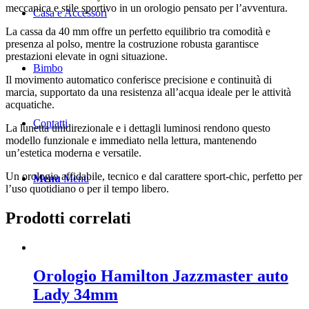
meccanica e stile sportivo in un orologio pensato per l’avventura.
Casa e Accessori
La cassa da 40 mm offre un perfetto equilibrio tra comodità e
presenza al polso, mentre la costruzione robusta garantisce
prestazioni elevate in ogni situazione.
Bimbo
Il movimento automatico conferisce precisione e continuità di
marcia, supportato da una resistenza all’acqua ideale per le attività
acquatiche.
Contatti
La lunetta unidirezionale e i dettagli luminosi rendono questo
modello funzionale e immediato nella lettura, mantenendo
un’estetica moderna e versatile.
Un orologio affidabile, tecnico e dal carattere sport-chic, perfetto per
Menu
Menu
l’uso quotidiano o per il tempo libero.
Prodotti correlati
Orologio Hamilton Jazzmaster auto
Lady 34mm